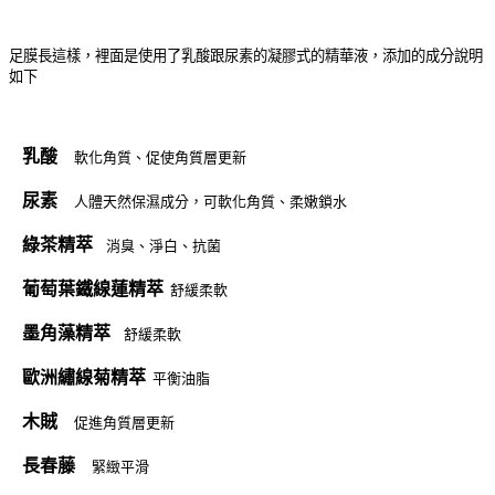
足膜長這樣，裡面是使用了乳酸跟尿素的凝膠式的精華液，添加的成分說明
如下
乳酸
軟化角質、促使角質層更新
尿素
人體天然保濕成分，可軟化角質、柔嫩鎖水
綠茶精萃
消臭、淨白、抗菌
葡萄葉鐵線蓮精萃
舒緩柔軟
墨角藻精萃
舒緩柔軟
歐洲繡線菊精萃
平衡油脂
木賊
促進角質層更新
長春藤
緊緻平滑