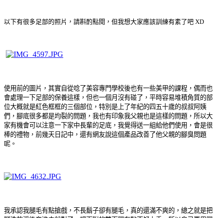
以下有很多足部的照片，請斟酌點閱，但我想大家應該訓練有素了吧 XD
使用前的圖片，其實自從唸了美容專門學校後也有一些美甲的課程，偶而也
會處理一下足部的保養這樣，但也一個月沒有碰了，平時容易堆積角質的部
位大概就是紅色框框的三個部位，特別是上了年紀的四五十歲的叔叔阿姨
們，腳底很多都是均裂的問題，我也有印象我父親也是這樣的問題，所以大
家有機會可以注意一下家中長輩的足底，我覺得送一組給他們使用，會是很
棒的禮物，前幾天日記中，還有網友說這個產品改善了他父親的腳臭問題
呢。
我承認我腿毛有點搶戲，不長鬍子卻有腿毛，真的還滿不爽的，總之就是把