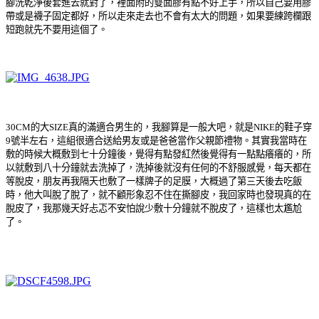
腳洗乾淨後套進去就對了，裡面附的雙面膠有點不好上手，所以自己要用膠
帶或是襪子固定都好，所以走來走去也不會有太大的問題，如果要練跨欄跟
短跑就先不要用這個了。
30CM的大SIZE真的滿適合男生的，我腳算是一般大吧，就是NIKE的鞋子穿
9號半左右，這組很適合送給男友或是爸爸當作父親節禮物。其實我當時在
敷的時候大概敷到七十分鐘後，覺得有點發紅然後覺得有一點點癢癢的，所
以就敷到八十分鐘就去洗掉了，洗掉後就沒有任何的不舒服感覺，每天都在
等脫皮，朋友再我隔天也敷了一樣牌子的足膜，大概過了第三天後去吃飯
時，他大叫脫了脫了，就不顧形象忍不住在撕腳皮，我回家時也發現真的在
脫皮了，我那幾天好忐忑不安怕說少敷十分鐘就不脫皮了，這樣也太尷尬
了。