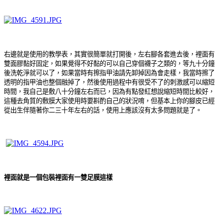
右邊就是使用的教學表，其實很簡單就打開後，左右腳各套進去後，裡面有
雙面膠黏好固定，如果覺得不好黏的可以自己穿個襪子之類的，等九十分鐘
後洗乾淨就可以了，如果當時有擦指甲油請先卸掉因為會走樣，我當時擦了
透明的指甲油也整個融掉了，然後使用過程中有很受不了的刺激感可以縮短
時間，我自己是敷八十分鐘左右而已，因為有點發紅想說縮短時間比較好，
這種去角質的敷膜大家使用時要斟酌自己的狀況唷，但基本上你的腳皮已經
從出生伴隨著你二三十年左右的話，使用上應該沒有太多問題就是了。
裡面就是一個包裝裡面有一雙足膜這樣