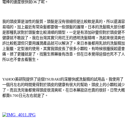
電棒的速度很快就OK了呢。
我的頭皮算是油性的髮質，頭髮是沒有很細但是比較軟是真的，所以還滿容
易塌的，加上最近有常染髮都要做一些頭髮的護理，日本的洗髮精大部分都
是那種乳狀對於頭髮會比較滑順的類型，一定是有添加矽靈但對於頭皮健不
健康就不敢說了，我在台灣其實只用花王的透明洗髮精唷，洗起來很清爽也
許比較乾澀但只要用護潤產品就可以解決了，來日本後都用乳狀的洗髮精加
上髮臘、定型液的使用，其實我頭皮長了很多小顆粒，有時候很腫摸起還會
痛，擠了更腫就是了，找醫生擦藥後有改善，但在日本覺得這個也死不了人
所以也不會去看醫生。
YAHOO美研院提供了這個TSUBAKI的深層快感洗髮精的試用品，我使用了
一個月左右的時間覺得對於頭皮的健康有很大的幫助，頭皮上的小顆粒減少
了，而且洗完後都覺得頭皮很清爽呢，在日本藥妝店也賣的很好，日幣大概
都賣6.700日元左右就是了。