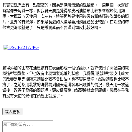
其實它洗完會有一點澀澀的，因為是深層清潔的洗髮精，一周用個一次就好
有點像去角質一樣，但我夏天要是覺得頭皮出油情形比較多會縮短使用頻
率，大概四五天使用一次左右，這張照片是使用後沒有潤絲精後吹單乾的照
片，意外的有光澤，如果是長髮的人還是要用潤護產品比較好，在吹整的時
候會更滑順就是了，只是護潤產品不要碰到頭皮比較好唷。
覺得添加的山茶花油應該有在表面形成一個保護膜，就算使用了高溫度的電
棒造型頭髮後，但也沒有出現頭髮乾荒的狀態，我覺得用這罐對頭皮比較大
的改善是用完後隔天頭髮比較不會出油，也不容易變塌，然後頭皮也比較不
癢了，之前都用乳狀的洗髮精到隔天還滿容易出現養的情況，幾天用一次這
罐後，改善了發癢的問題呢，頭皮健康後自然頭髮就會健康呢，我很在乎我
有沒有天使的光環在頭髮上就是了。
載入更多