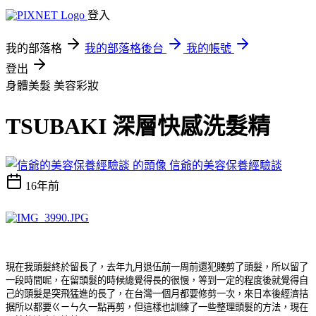
登入
我的部落格
我的部落格後台
我的帳號
登出
身體美髮
美容彩妝
TSUBAKI 深層快感洗髮精
信爺的美容保養經驗談
16年前
現在我頭髮終於留長了，去年九月退伍前一周前還犯賤剪了頭髮，所以留了
一段時間呢，在留頭髮的時候總覺得長的很慢，等到一定的程度後就覺得自
己的頭髮是突飛猛進的長了，在台灣一個月都要修剪一次，來日本後經濟拮
据所以都要ㄍㄧㄣ久一點再剪，但這樣也訓練了一些整理頭髮的方法，現在