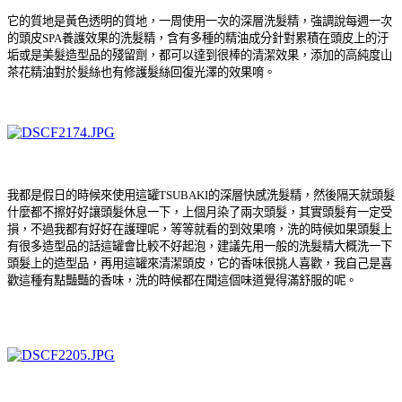
它的質地是黃色透明的質地，一周使用一次的深層洗髮精，強調說每週一次
的頭皮SPA養護效果的洗髮精，含有多種的精油成分針對累積在頭皮上的汙
垢或是美髮造型品的殘留劑，都可以達到很棒的清潔效果，添加的高純度山
茶花精油對於髮絲也有修護髮絲回復光澤的效果唷。
我都是假日的時候來使用這罐TSUBAKI的深層快感洗髮精，然後隔天就頭髮
什麼都不擦好好讓頭髮休息一下，上個月染了兩次頭髮，其實頭髮有一定受
損，不過我都有好好在護理呢，等等就看的到效果唷，洗的時候如果頭髮上
有很多造型品的話這罐會比較不好起泡，建議先用一般的洗髮精大概洗一下
頭髮上的造型品，再用這罐來清潔頭皮，它的香味很挑人喜歡，我自己是喜
歡這種有點豔豔的香味，洗的時候都在聞這個味道覺得滿舒服的呢。