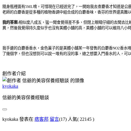
隨身瓶裡面有5ML唷，可惜現在已經送完了，一開始我去查麝香才知道是公
老師的白麝香是從多種的植物香調中組合成的白麝香味，香芬的世界還真難
我的答案:
相似度八成五，猛一聞會覺得差不多，但閉上眼睛仔細的去聞去比
異，然後我覺得持久度似乎也沒有美體小舖的高，美體小舖的可以維持八小
我手邊的白麝香香水，金色蓋子的是美體小舖某一年發售的白麝香NO2香水
了幾個字，但也沒想到可以說一堆有的沒的事，總之想要入門香水的人，可
創作者介紹
kyokaka
信爺的美容保養經驗談
kyokaka 發表在
痞客邦
留言
(17)
人氣(
22145
)