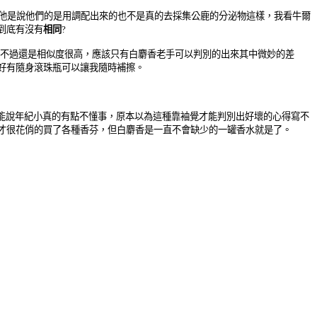
，他是說他們的是用調配出來的也不是真的去採集公鹿的分泌物這樣，我看牛爾
到底有沒有
相同
?
不過還是相似度很高，應該只有白麝香老手可以判別的出來其中微妙的差
好有隨身滾珠瓶可以讓我隨時補擦。
能說年紀小真的有點不懂事，原本以為這種靠袖覺才能判別出好壞的心得寫不
才很花俏的買了各種香芬，但白麝香是一直不會缺少的一罐香水就是了。