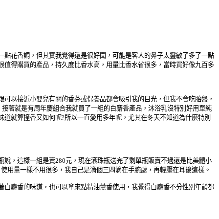
一點花香調，但其實我覺得還是很好聞，可能是客人的鼻子太靈敏了多了一點
很值得購買的產品，持久度比香水高，用量比香水省很多，當時買好像九百多
跟可以接近小嬰兒有關的香芬或保養品都會吸引我的目光，但我不會吃胎盤，
，接著就是有周年慶組合我就買了一組的白麝香產品，沐浴乳沒特別好用單純
味道就算撞香又如何呢?所以一直愛用多年呢，尤其在冬天不知道為什麼特別
說，這樣一組是賣280元，現在滾珠瓶送完了剩單瓶販賣不過還是比美體小
設計，使用量一樣不用很多，我自己是滴個三四滴在手腕處，再輕壓在耳後這樣。
著白麝香的味道，也可以拿來點精油薰香使用，我覺得白麝香不分性別年齡都