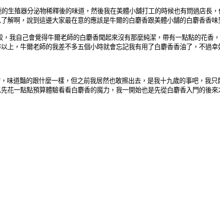
鹿的生殖器分泌物稀釋後的味道，然後我在美體小舖打工的時候也有問過店長
以了解啊，說到這邊大家最在意的應該是牛爾的白麝香跟美體小舖的白麝香香味
較，我自己會覺得牛爾老師的白麝香聞起來沒有那麼純潔，帶有一點點的花香，
時以上，牛爾老師的我差不多五個小時就會忘記我有用了白麝香香油了，不過幸
唷，味道豔的跟什麼一樣，但之前我居然也敢擦出去，是我十九歲的事吧，我只
以先花一點點預算體驗看看白麝香的魔力，我一開始也是先從白麝香入門的後來