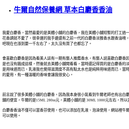
牛爾自然保養網 草本白麝香香油
我愛白麝香，當然最愛的是美體小舖的白麝香，我在美體小舖短暫的打工過
花香調就不愛了，很幸運的我手邊還有之前一代的白麝香淡雅香水跟香油唷
吧現在也漲到要一千左右了，太久沒有買了也都忘了。
會喜歡白麝香是因為看美人誌有一期有藝人推鑑香水，有藝人説喜歡白麝香
是也沒有餓成這樣，然後就去美體小舖聞看看，當時還記得買的是白麝香的淡
是用味道而已，乳液我也覺得滋潤度不高有點太水也是純粹用味道而已，當時
的愛用，有一種溫暖的香味會讓我很安心。
前言說了很多美體小舖的白麝香，因為我本身很小氣看到牛爾老師也有出白麝
舖的便宜，牛爾的是15ML 280m元，美體小舖的是 30ML 1000
白麝香香油不僅可以當香芬使用，也可以添加在乳液、泡澡使用，網站裡牛
可以使用。