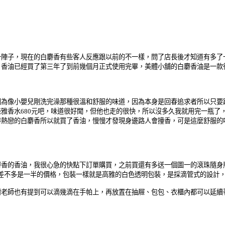
一陣子，現在的白麝香有些客人反應跟以前的不一樣，問了店長後才知道有多了
，香油已經買了第三年了到前幾個月正式使用完畢，美體小舖的白麝香油是一款
因為像小嬰兒剛洗完澡那種很溫和舒服的味道，因為本身是回春追求者所以只要
雅香水680元吧，味道很好聞，但他也走的很快，所以沒多久我就用完一瓶了
熱戀的白麝香所以就買了香油，慢慢才發現身邊路人會撞香，可是這麼舒服的
香的香油，我很心急的快點下訂單購買，之前買還有多送一個圖一的滾珠隨身瓶
元左右，所以差不多是一半的價格，包裝一樣就是高雅的白色透明包裝，是採滴管式的
爾老師也有提到可以滴幾滴在手帕上，再放置在抽屜、包包、衣櫃內都可以延續