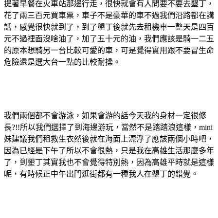
提著早餐在火車站那邊行走，很快就會有人問要不要去墾丁，
花了兩三百元買車票，車子不是豪華的車不過我們沿路都在講
話，感覺很快就到了，到了墾丁後就先去租機車一整天是四百
元不過裡面沒啥油了，加了五十元的油，我們應該是騎一二五
的原本想騎另一台比較可愛的車，可是覺得實用跟不要冒生命
危險還是選大台一點的比較耐操。
我們兩個都不會游泳，如果會游的話今天我的身材一定很修
長?!!所以我們選擇了到海邊游玩，當然不是踏踏浪這樣，mini
妹建議我們租救生衣然後就在海面上漂浮了應該兩個小時吧，
因為已經是下午了所以不會很熱，只是我在高雄生活那麼多年
了，到墾丁其實我也不會覺得特別熱，因為高雄平時就是這樣
呢，有時候正中午出門逛街都有一種我人在墾丁的錯覺。