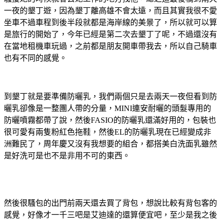
一夜的墾丁遊，因為墾丁離高雄不會太遠，而且其實我很不愛
坐車不過車程到後半段就都是海岸線的美景了，所以就可以算
是旅行的開始了，今年已經是第二次去墾丁了呢，不過還沒有
在當地租機車玩過，之前都是朋友開車帶我去，所以自己騎車
也有不同的感覺。
到墾丁就是要準備防曬乳，我們兩個只是去兩天一夜但看到防
曬乳卻像是一整團人帶的分量，MINI連安耐曬的頭髮專用的
防曬噴霧都帶了說，然後FASIO的防曬乳還滿好用的，包裝也
很可愛有兩隻粉紅色拖鞋，然後EL的防曬乳現在已經變成非
洲難民了，周年慶又沒有我想要的組合，都搭美白洗面乳雖然
是好洗可是也不是非用不可的東西。
然後很騷包的出門前兩天還去買了背包，想說比較有背包客的
感覺，好像才一千三吧是艾迪達的還算便宜吧，至少是我之後