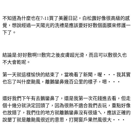
不知道為什麼也在7-11買了美麗日記，白松露好像很高級的感
覺，想說經過一天陽光的洗禮是應該要好好敷個面膜來修護一
下了。
結論是:好好敷啊!!!敷完之後皮膚超光滑，而且可以敷很久也
不大會乾呢。
第一天就這樣愉快的結束了，當晚看了新聞，喔‧‧‧我其實
也忘了叫什麼颱風，離鵝鑾鼻幾百公里的樣子，嗯‧‧‧
還好我們下午有去鵝鑾鼻了，還是我第一次花錢進去看，但走
個十幾分就決定回頭了，因為很熱不適合我們去玩，重點好像
也放錯了，我們住的地方就離鵝鑾鼻沒有很遠ㄟ，應該正確的
說墾丁就是離颱風很近的意思，打開窗戶果然風很大‧‧‧