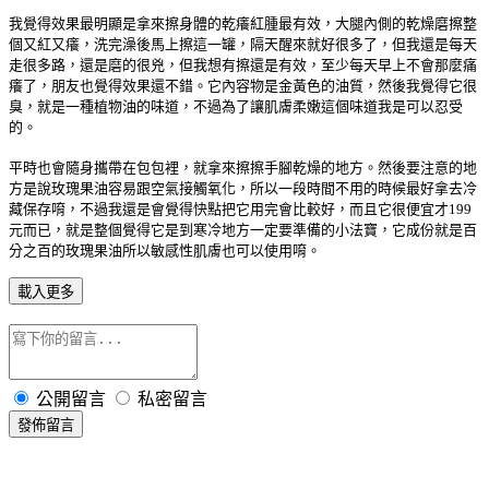
我覺得效果最明顯是拿來擦身體的乾癢紅腫最有效，大腿內側的乾燥磨擦整
個又紅又癢，洗完澡後馬上擦這一罐，隔天醒來就好很多了，但我還是每天
走很多路，還是磨的很兇，但我想有擦還是有效，至少每天早上不會那麼痛
癢了，朋友也覺得效果還不錯。它內容物是金黃色的油質，然後我覺得它很
臭，就是一種植物油的味道，不過為了讓肌膚柔嫩這個味道我是可以忍受
的。
平時也會隨身攜帶在包包裡，就拿來擦擦手腳乾燥的地方。然後要注意的地
方是說玫瑰果油容易跟空氣接觸氧化，所以一段時間不用的時候最好拿去冷
藏保存唷，不過我還是會覺得快點把它用完會比較好，而且它很便宜才199
元而已，就是整個覺得它是到寒冷地方一定要準備的小法寶，它成份就是百
分之百的玫瑰果油所以敏感性肌膚也可以使用唷。
載入更多
公開留言
私密留言
發佈留言