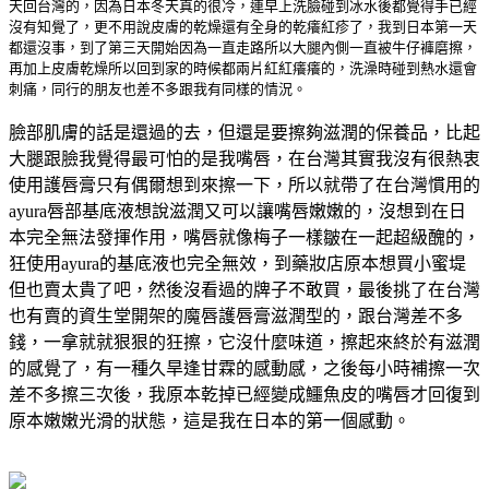
天回台灣的，因為日本冬天真的很冷，連早上洗臉碰到冰水後都覺得手已經
沒有知覺了，更不用說皮膚的乾燥還有全身的乾癢紅疹了，我到日本第一天
都還沒事，到了第三天開始因為一直走路所以大腿內側一直被牛仔褲磨擦，
再加上皮膚乾燥所以回到家的時候都兩片紅紅癢癢的，洗澡時碰到熱水還會
刺痛，同行的朋友也差不多跟我有同樣的情況。
臉部肌膚的話是還過的去，但還是要擦夠滋潤的保養品，比起
大腿跟臉我覺得最可怕的是我嘴唇，在台灣其實我沒有很熱衷
使用護唇膏只有偶爾想到來擦一下，所以就帶了在台灣慣用的
ayura唇部基底液想說滋潤又可以讓嘴唇嫩嫩的，沒想到在日
本完全無法發揮作用，嘴唇就像梅子一樣皺在一起超級醜的，
狂使用ayura的基底液也完全無效，到藥妝店原本想買小蜜堤
但也賣太貴了吧，然後沒看過的牌子不敢買，最後挑了在台灣
也有賣的資生堂開架的魔唇護唇膏滋潤型的，跟台灣差不多
錢，一拿就就狠狠的狂擦，它沒什麼味道，擦起來終於有滋潤
的感覺了，有一種久旱逢甘霖的感動感，之後每小時補擦一次
差不多擦三次後，我原本乾掉已經變成鱷魚皮的嘴唇才回復到
原本嫩嫩光滑的狀態，這是我在日本的第一個感動。