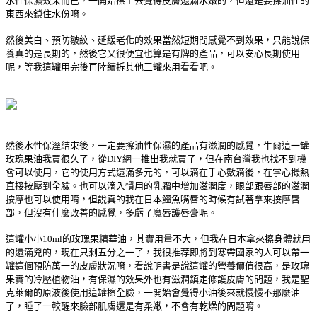
水性保濕效果而已，一開始擦上去覺得皮膚還滿水嫩的，但還是要擦油性的
東西來鎖住水份唷。
然後美白、預防皺紋、延緩老化的效果當然短期間感覺不到效果，只能說保
養真的是長期的，然後它又很便宜也算是有牌的產品，可以安心長期使用
呢，等我這罐用完後再陸續拆其他三罐來用看看吧。
然後水性保溼結束後，一定要擦油性保濕的產品有滋潤的感覺，牛爾這一罐
玫瑰果油我買很久了，從DIY網一推出我就買了，但在南台灣我也找不到機
會可以使用，它的使用方式還滿多元的，可以滴在手心數滴後，在掌心撮熱
直接按壓到全臉。也可以滴入慣用的乳霜中增加滋潤度，眼部跟唇部的滋潤
按摩也可以使用唷，但說真的我在日本鱷魚嘴唇的時候有試著拿來按摩唇
部，但沒有什麼改善的感覺，多虧了魔唇護唇膏呢。
這罐小小10ml的玫瑰果精華油，其實用量不大，但我在日本拿來擦身體就用
的還滿兇的，現在只剩五分之一了，我很推荐即將到寒帶國家的人可以帶一
罐這個預防萬一的皮膚狀況唷，看說明書是說這罐的營養價值很高，是玫瑰
果實的冷壓植物油，有保濕的效果外也有滋潤鎮定修護皮膚的問題，我是聖
克萊爾的原液後使用這罐擦全臉，一開始會覺得小油後來就慢慢不那麼油
了，睡了一較醒來臉部肌膚還是有柔嫩，不會有乾燥的問題唷。