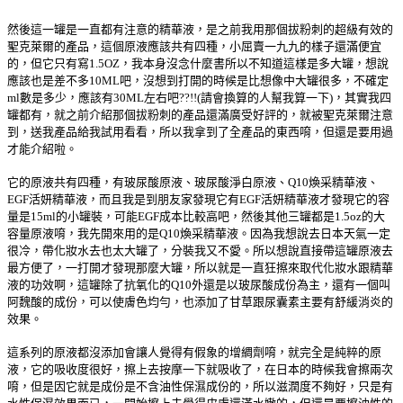
然後這一罐是一直都有注意的精華液，是之前我用那個拔粉刺的超級有效的
聖克萊爾的產品，這個原液應該共有四種，小屈賣一九九的樣子還滿便宜
的，但它只有寫1.5OZ，我本身沒念什麼書所以不知道這樣是多大罐，想說
應該也是差不多10ML吧，沒想到打開的時候是比想像中大罐很多，不確定
ml數是多少，應該有30ML左右吧??!!(請會換算的人幫我算一下)，其實我四
罐都有，就之前介紹那個拔粉刺的產品還滿廣受好評的，就被聖克萊爾注意
到，送我產品給我試用看看，所以我拿到了全產品的東西唷，但還是要用過
才能介紹啦。
它的原液共有四種，有玻尿酸原液、玻尿酸淨白原液、Q10煥采精華液、
EGF活妍精華液，而且我是到朋友家發現它有EGF活妍精華液才發現它的容
量是15ml的小罐裝，可能EGF成本比較高吧，然後其他三罐都是1.5oz的大
容量原液唷，我先開來用的是Q10煥采精華液。因為我想說去日本天氣一定
很冷，帶化妝水去也太大罐了，分裝我又不愛。所以想說直接帶這罐原液去
最方便了，一打開才發現那麼大罐，所以就是一直狂擦來取代化妝水跟精華
液的功效啊，這罐除了抗氧化的Q10外還是以玻尿酸成份為主，還有一個叫
阿魏酸的成份，可以使膚色均勻，也添加了甘草跟尿囊素主要有舒緩消炎的
效果。
這系列的原液都沒添加會讓人覺得有假象的增綢劑唷，就完全是純粹的原
液，它的吸收度很好，擦上去按摩一下就吸收了，在日本的時候我會擦兩次
唷，但是因它就是成份是不含油性保濕成份的，所以滋潤度不夠好，只是有