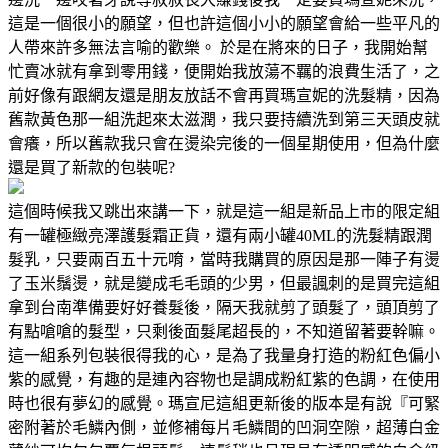
這是一個很小的願望，但也許這個小小的願望會給一些平凡的
人帶來許多無法言喻的歡樂。 於是在將來的日子，我開始幫
忙賣冰就有拿到零用錢，便開始我放蕩不羈的浪費生活了，之
前好像有跟網友還是朋友放話不會再買瑪宣妮的洗髮精，因為
舊款黃色那一組洗起來太滋潤，我只要持續洗到第三天頭皮就
會癢，所以舊款我只會在燙染完後的一個星期使用，但為什麼
還是買了新款的包裝呢?
這個時候我又跳出來講一下，就是這一組是新品上市的限定組
有一罐極緻亮澤護髮霜正貨，還有兩小罐40ML的洗髮精跟潤
髮乳，只要兩百五十元唷，當時我購買的原因是那一陣子有燙
了玉米鬚燙，就是變成毛毛頭的少男，但最諷刺的是買完這組
拿到台南準備要好好養髮後，隔天我就剪了頭髮了，頭頂剪了
有點嗆嗆的髮型，只剩後面髮尾超長的，不知道留著要幹嘛。
這一組系列包裝很得我的心，是為了我量身打造的粉紅色偏小
紫的感覺，有趣的是連內容物也是調成粉紅紫的色調，在使用
時也很有夢幻的感覺。瑪宣尼這組更新後的版本是有說『可緊
密附著於毛鱗內側，並修補每片毛鱗間的凹洞空隙，超薄白金