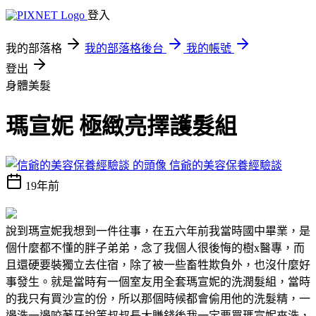
登入
我的部落格
我的部落格後台
我的帳號
登出
身體美髮
瑪宣妮 極緻亮擇護髮組
信爺的美容保養經驗談
19年前
說到瑪宣妮我想到一件往事，在五六年前我當時國中畢業，是
個什麼都不懂的胖子弟弟，念了我個人很後悔的樹x醫專，而
且還硬要裝獨立去住宿，除了被一些畜牲欺負外，也沒什麼好
事發生。就是當時有一個室友用全套瑪宣妮的洗潤髮組，當時
的我只有買沙宣的份，所以那個時候都會偷用他的洗髮精，一
邊洗一邊咬著牙說等叔叔長大賺錢後我一定要買瑪宣妮來洗，