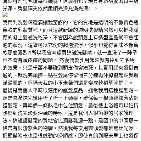
薄紗可均勻包覆每根頭髮，連髮稍也呈現具有透明感的白金級
光澤。秀髮隔天依然柔順光滑充滿光澤』。
我用到洗髮精還滿讓我驚訝的，它的質地是透明的不像黃色瓶
舊款的乳狀質地，而且這款新罐的透明洗髮精居然可以把我滿
頭的凝土髮蠟洗乾淨，不會因為說頭髮上有造型產品就不會起
泡的狀況，這罐可以充份的起泡潔淨，似乎也覺得香味不像舊
款那麼濃烈?!所以我會考慮買這罐洗髮精，就一直洗了一陣子
也不會有頭皮癢的問題。 然後潤髮乳用起來就有達到它名稱
的效果，只是千萬不要碰到頭皮你會癢死，其實用起來還挺普
通的，就洗完頭擦一點在髮尾停留個三分鐘再沖掉摸起來就還
滿滑順的，但隔天我的小玉米鬚們還是變成乾稻草就是了。
最後是我個人平時很狂用的護髮產品，通常我用這種護髮霜一
定是會塗抹完後用梳子梳一下頭髮，確保每一根頭絲都有沾到
護髮霜，再準備一條熱毛巾包住頭髮，最後戴上浴帽可以維持
熱度到洗完澡要沖頭的時候。這是我個人很節撿的居家護理
法。這罐護髮霜的質地會比潤髮乳濃一點，是圖中的中間那一
條帶有很淺紫色的物體，然後我每次用完頭髮都是無比光澤，
把頭髮吹乾也是很感動的滑順感，即使真的到隔天早上也還保