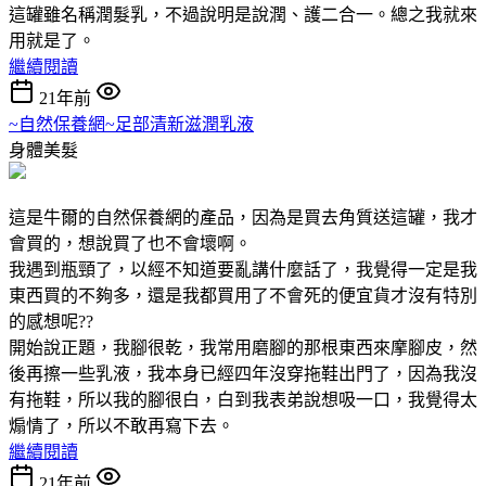
這罐雖名稱潤髮乳，不過說明是說潤、護二合一。總之我就來
用就是了。
繼續閱讀
21年前
~自然保養網~足部清新滋潤乳液
身體美髮
這是牛爾的自然保養網的產品，因為是買去角質送這罐，我才
會買的，想說買了也不會壞啊。
我遇到瓶頸了，以經不知道要亂講什麼話了，我覺得一定是我
東西買的不夠多，還是我都買用了不會死的便宜貨才沒有特別
的感想呢??
開始說正題，我腳很乾，我常用磨腳的那根東西來摩腳皮，然
後再擦一些乳液，我本身已經四年沒穿拖鞋出門了，因為我沒
有拖鞋，所以我的腳很白，白到我表弟說想吸一口，我覺得太
煽情了，所以不敢再寫下去。
繼續閱讀
21年前