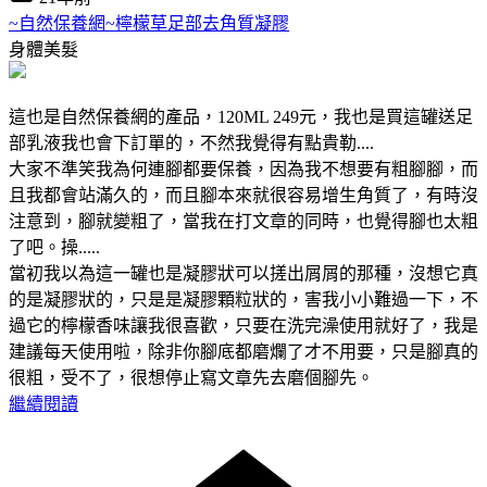
~自然保養網~檸檬草足部去角質凝膠
身體美髮
這也是自然保養網的產品，120ML 249元，我也是買這罐送足
部乳液我也會下訂單的，不然我覺得有點貴勒....
大家不準笑我為何連腳都要保養，因為我不想要有粗腳腳，而
且我都會站滿久的，而且腳本來就很容易增生角質了，有時沒
注意到，腳就變粗了，當我在打文章的同時，也覺得腳也太粗
了吧。操.....
當初我以為這一罐也是凝膠狀可以搓出屑屑的那種，沒想它真
的是凝膠狀的，只是是凝膠顆粒狀的，害我小小難過一下，不
過它的檸檬香味讓我很喜歡，只要在洗完澡使用就好了，我是
建議每天使用啦，除非你腳底都磨爛了才不用要，只是腳真的
很粗，受不了，很想停止寫文章先去磨個腳先。
繼續閱讀