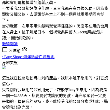
都還會用電捲棒增加蓬鬆度勒。
不要看我頭髮都好像沒什麼，其實我都在家弄很久勒。因為我
頭髮又細又軟，去燙頭髮基本上不到一個月就乖乖變回直髮
了。
當初我第一次用馬用洗髮精就覺得怪怪的，怎麼馬在用的也用
在人身上，據了解是日本一個視覺系男藝人Gackt(應該沒拼
錯)，開始用起的。
繼續閱讀
21年前
~Buty Shop~海洋絲蛋白潤髮乳
身體美髮
這是我在拉罷活動時抽到的產品，我原本還不想用的，對它沒
信心。
只是剛好我難用的沙宣用光了，趕緊拿buty出來用，因為我是
一個一年365天，都要潤髮或護髮的男孩，洗完頭頭髮一定要
是順的，這是我的堅持，我不能接受我的頭髮分岔或打結，醬
會讓我想剃光頭。