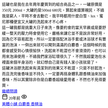
這罐也是我在去年周年慶買到的組合商品之一，一罐原價是
350元 200ml，大罐的是500ml 680元，算起來還算親民，不過
我是窮人，平時不會去動它，我平時都用什麼白雪、lux、蜜
尼那種便宜又大罐的洗起來才不心疼。
這一罐我都是挑重大日子來洗，像要約會的當天早晨或是要舒
緩一整天的壓力時會使用它，嚴格來講它並不是說非常好用，
因為它不容易起泡，所以一定要搭配沐浴手套或沐浴球才有豐
富的泡沫，一倒出來就可以聞到滿滿的白麝香，這個時候的我
都會感受到心情很愉快，洗起來不乾澀也不會滑滑的，也可以
用來泡澡使用，不過我們家浴缸壞很久了，不然我超愛泡在水
裡面來個半身浴的，就幻想自己是有錢人家小孩就是了。
這罐沐浴膠洗起來有清潔到的效果又不乾澀，只是不好起泡。
而且洗完後香味並不持久，一定要再搭身體乳跟香精油來加強
香味，所以其實除非你是白麝香超級愛用者，不然也不見得要
買。
繼續閱讀
20年前
美體小舖 白麝香 香精油