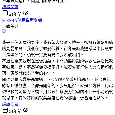
會再繼續購買，因為用起來很舒服。
繼續閱讀
21年前
MiSSHA創意造型髮蠟
身體美髮
我是一個矛盾的男孩，我有著大頭跟大臉蛋，卻擁有細軟如絲
的亮麗頭髮。我很在乎頭髮保養，在冬天時我通常是中長髮並
且是黑色的，頭髮一定要有光澤我才敢出門。
不過在夏天我現在是偏短髮，中間頭髮用銀絲做處理讓它比較
有動感一點，不然我頭髮搞不好，我發誓我整個人會心情超低
落，頭髮就代表了我的心情。
開架髮臘我幾乎都買過了，GATBY全系列我都有，我最高紀
錄有12罐髮臘，全都是開架的，我只能說，就是那幾種，用起
還很軟的定型力不夠，用沙宣那罐強力定型的不到一小時頭髮
就塌了，真的好用的就美髮店在賣的那種，像香娃之類的。
繼續閱讀
21年前