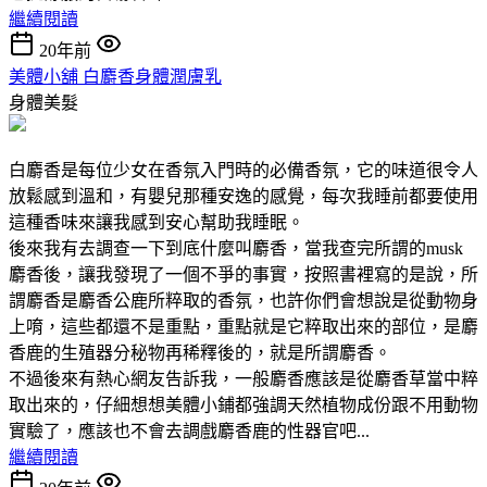
繼續閱讀
20年前
美體小舖 白麝香身體潤膚乳
身體美髮
白麝香是每位少女在香氛入門時的必備香氛，它的味道很令人
放鬆感到溫和，有嬰兒那種安逸的感覺，每次我睡前都要使用
這種香味來讓我感到安心幫助我睡眠。
後來我有去調查一下到底什麼叫麝香，當我查完所謂的musk
麝香後，讓我發現了一個不爭的事實，按照書裡寫的是說，所
謂麝香是麝香公鹿所粹取的香氛，也許你們會想說是從動物身
上唷，這些都還不是重點，重點就是它粹取出來的部位，是麝
香鹿的生殖器分秘物再稀釋後的，就是所謂麝香。
不過後來有熱心網友告訴我，一般麝香應該是從麝香草當中粹
取出來的，仔細想想美體小鋪都強調天然植物成份跟不用動物
實驗了，應該也不會去調戲麝香鹿的性器官吧...
繼續閱讀