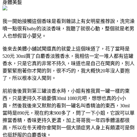
身體美髮
我一開始接觸這個香味是看到雜誌上有女明星推荐說，洗完澡
噴一點很有baby的淡淡香味，我聽了就很心動，整個就是老男
人也想假冒小嬰兒。
後來去美體小舖試聞還真的就愛上這個味道了，花了當時是
520元 30ml買了白麝香淡雅香水，我相信一定一堆人都有這罐
香水，只是它真的非常不持久，味道也是自己在聞爽的，別人
要緊緊抱著你才聞的到，很不巧的，我大概快20年沒人要抱
了，所以根本沒人聞到。
前前後後買到第三罐淡香水時，小姐有推我買一罐一樣的東
西，只是更持久不過要價30ml 1080元吧，想想也真的小小
貴，然後我後來又默默的看到一罐名叫香精油的東西，30ml
當時是890元，現在約末900多了，問了一下小姐，它說可以單
擦當香精，香味更持久更濃，加上哥哥我一年四季體溫都很
高，所以在冬天裡你會聞到一個大頭症男人身上有頗濃可是倒
也挺舒服的白麝香味。