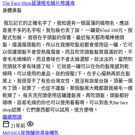
The Face Shop菖蒲根毛鱗片修護液
身體美髮
我忘記它的正確名字了，我知道有一個菖蒲的植物名，應該
是差不多的名字啦，我包裝也丟了說。 一罐是65ml 160元。按
壓式包裝。 我很在乎頭髮的保養，最近每天都用電棒捲頭
髮，還滿傷頭髮的，所以在我捲吹髮前都會使用這一罐，它可
以保護頭髮不會受熱風傷害，而且吹完頭髮髮質還滿好的，不
會毛毛燥燥的，而且香味也不會太過濃郁，就淡淡的，當然吹
完頭就不會有味道了啦。 它就是一罐可以在你的髮尾感到乾
燥時，可以使用的產品，就約按壓2下，在手心撮熱再抓在髮
尾上，我很受不了有些台灣女性，我沒有說是台妹，頂著一頭
布丁頭，就算了，也從不護髮，那個髮尾大概都跟我掖毛一樣
乾燥了。 每天洗完頭使用這罐護髮液，再吹頭髮，頭髮都好
順唷，容易毛燥的你也可以使用看看唷。可以到各大the face
shop試擦，它們東西都可以試用，很方便唷。
繼續閱讀
21年前
MiSSHA玫瑰釀保濕身體乳