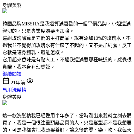
身體美髮
韓國品牌MISSHA是我還算滿喜歡的一個平價品牌，小姐還滿
親切的，只是專業度還要再加強。
這組玫瑰釀算是它們的主打商品，說有添加10%的玫瑰水，不
過我並不覺得加玫瑰水有什麼了不起的，又不是加純露，反正
它就是罐身體乳，還能怎樣。
它用起來香味是有點人工，不過我還滿愛那種味道的，感覺很
貴婦，我本身有幻想証。
繼續閱讀
21年前
馬用洗髮精
身體美髮
這一款洗髮精我已經愛用半年多了，當時剛出來我就立刻去購
買了，我是一個很注重頭髮品質的人，只是髮型都不是我想要
的，可是我都會把我頭髮養好，讓之後的燙、染、吹、我每天