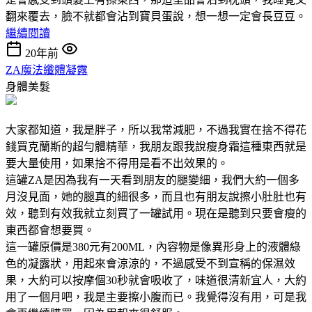
翻來覆去，臉不就都會沾到寶貝蛋說，想一想一定會長豆豆。
繼續閱讀
20年前
ZA魔法纖體凝露
身體美髮
大家都知道，我是胖子，所以我常減肥，不過我實在捨不得花
錢買克蘭斯的超勻體精華，我朋友跟我說瘦身霜這種東西就是
要大量使用，如果捨不得用是看不出效果的。
這罐ZA是因為我有一天看到朋友的腿變細，我們大約一個多
月沒見面，她的腿真的細很多，而且也有朋友說擦小肚肚也有
效，聽到有效我就立刻買了一罐試用。現在是聽到只要會瘦的
東西都會想要買。
這一罐原價是380元有200ML，內容物是像異形身上的液體綠
色的凝露狀，用起來會涼涼的，不過感受不到宣稱的保濕效
果，大約可以按摩個30秒就會吸收了，味道很清新宜人，大約
用了一個月吧，我是主要擦小腹而已。我覺得沒有用，可是我