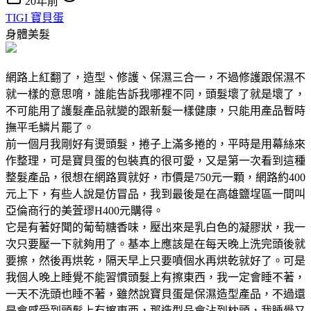
20年前
TIGI 寶貝蛋
身體美髮
網路上紅翻了，造型、修護、保濕三合一，不過修護跟保濕不
就一樣的意思唷，誰能告訴我哪裡不同，頭髮壞了就是壞了，
不可能用了護髮產品就變的跟新髮一樣健康，只能用產品暫時
撫平毛鱗片罷了。
前一個月我剛好有燙頭髮，捲子上滿多捲的，平時是用幕絲來
作整理，可是寶貝蛋的包裝真的很可愛，又是第一次看到這種
整髮產品，很想在網路買就好，市價是750元一顆，網路約400
元上下，有些人說是仿冒品，我到最後是在高雄鹽埕區一間叫
亞倫商行的美萓璆H400元購得。
它是有著好聞的葡萄糖香味，壓出來是乳白色的凝膠狀，我一
次只要壓一下就夠用了。基本上應該是在每天晚上洗完頭後就
要擦，然後再烘乾，隔天早上只要噴個水再烘乾就好了。可是
我個人晚上睡覺不能習慣頭髮上有擦東西，我一定會睡不著，
一天不洗頭也睡不著，雖然說寶貝蛋是保濕造型產品，不過還
是會感受到頭髮上有擦東西，那造型品會沾到枕頭，我睡覺又