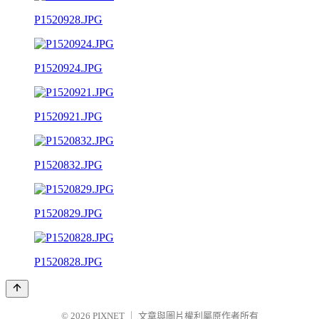
P1520928.JPG
P1520924.JPG
P1520921.JPG
P1520832.JPG
P1520829.JPG
P1520828.JPG
© 2026
PIXNET
｜
文章與圖片權利屬原作者所有