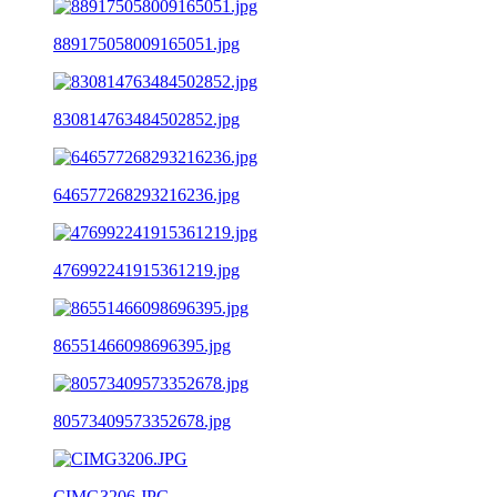
889175058009165051.jpg
830814763484502852.jpg
646577268293216236.jpg
476992241915361219.jpg
86551466098696395.jpg
80573409573352678.jpg
CIMG3206.JPG