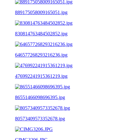
889175058009165051.jpg
830814763484502852.jpg
646577268293216236.jpg
476992241915361219.jpg
86551466098696395.jpg
80573409573352678.jpg
CIMG3206.JPG