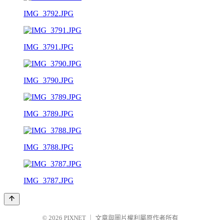
IMG_3792.JPG
IMG_3791.JPG
IMG_3790.JPG
IMG_3789.JPG
IMG_3788.JPG
IMG_3787.JPG
© 2026
PIXNET
｜
文章與圖片權利屬原作者所有