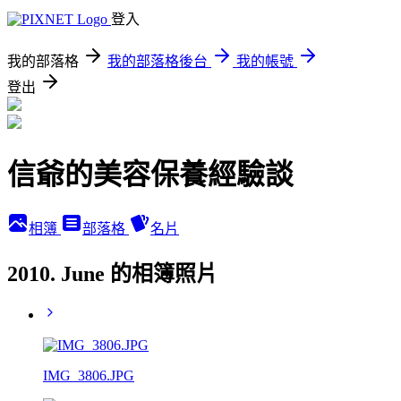
登入
我的部落格
我的部落格後台
我的帳號
登出
信爺的美容保養經驗談
相簿
部落格
名片
2010. June 的相簿照片
IMG_3806.JPG