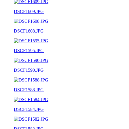
DSCF1609.JPG
DSCF1608.JPG
DSCF1595.JPG
DSCF1590.JPG
DSCF1588.JPG
DSCF1584.JPG
DSCF1582.JPG