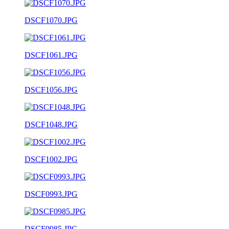
DSCF1070.JPG
DSCF1061.JPG
DSCF1056.JPG
DSCF1048.JPG
DSCF1002.JPG
DSCF0993.JPG
DSCF0985.JPG