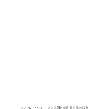
© 2026
PIXNET
｜
文章與圖片權利屬原作者所有